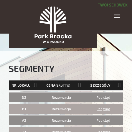
TWÓJ SCHOWEK
SEGMENTY
NR LOKALU
CENA
SZCZEGÓŁY
(BRUTTO)
B2
Rezerwacja
Podgląd
B1
Rezerwacja
Podgląd
A2
Rezerwacja
Podgląd
A1
Rezerwacja
Podgląd